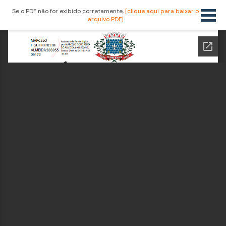
Se o PDF não for exibido corretamente,
[clique aqui para baixar o
arquivo PDF]