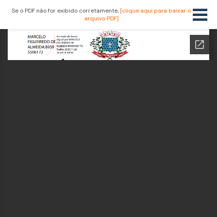
Se o PDF não for exibido corretamente,
[clique aqui para baixar o
arquivo PDF]