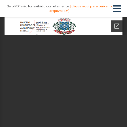
Se o PDF não for exibido corretamente,
[clique aqui para baixar o
arquivo PDF]