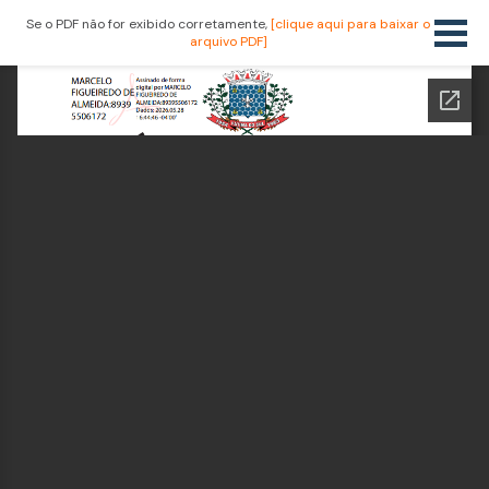
Se o PDF não for exibido corretamente,
[clique aqui para baixar o
arquivo PDF]