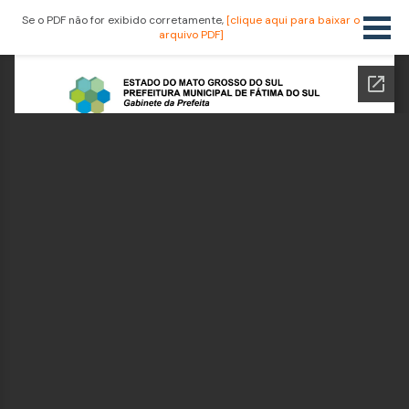
Se o PDF não for exibido corretamente,
[clique aqui para baixar o
arquivo PDF]